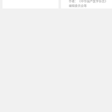
作者：《中华围产医学杂志》
编辑委员会等