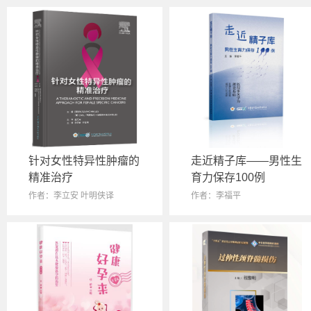
针对女性特异性肿瘤的
走近精子库——男性生
精准治疗
育力保存100例
作者：李立安 叶明侠译
作者：李福平